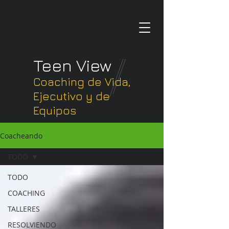
Teen View
Coaching de Vida,
Ejecutivo y de
Equipos
Coacheando
TODO
TODO
COACHING
TALLERES
RESOLVIENDO