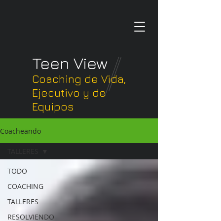
Teen View
Coaching de Vida,
Ejecutivo y de
Equipos
Coacheando
TALLERES
TODO
COACHING
TALLERES
RESOLVIENDO