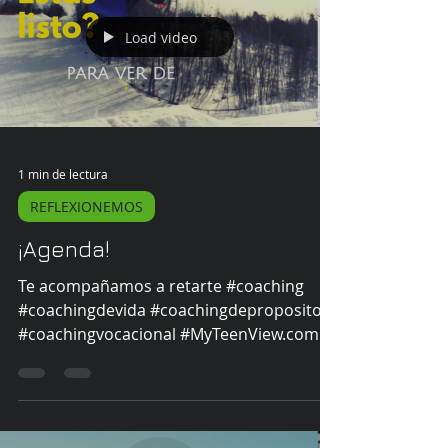
Load video
1 min de lectura
REFLEXIONEMOS
¡Agenda!
Te acompañamos a retarte #coaching
#coachingdevida #coachingdeproposito
#coachingvocacional #MyTeenView.com