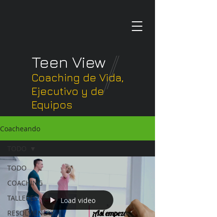
Teen View
Coaching de Vida,
Ejecutivo y de
Equipos
Coacheando
TODO
TODO
COACHING
TALLERES
Load video
RESOLVIENDO