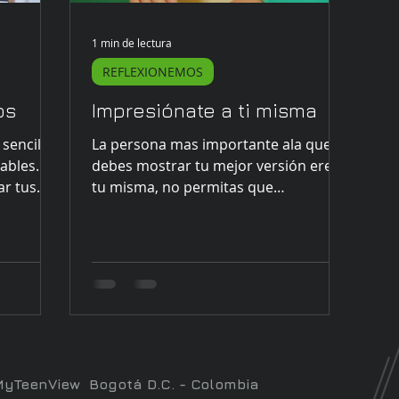
1 min de lectura
REFLEXIONEMOS
os
Impresiónate a ti misma
sencillo
La persona mas importante ala que
vables.
debes mostrar tu mejor versión eres
ar tus
tu misma, no permitas que
impresionar a otros desforme la
persona...
MyTeenView Bogotá D.C. - Colombia