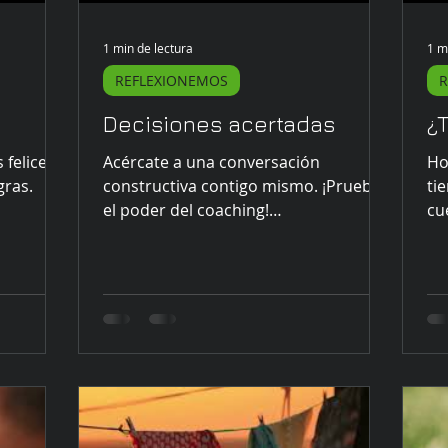
1 min de lectura
1 m
REFLEXIONEMOS
R
Decisiones acertadas
¿
felices.
Acércate a una conversación
Ho
gras.
constructiva contigo mismo. ¡Prueba
ti
el poder del coaching!
cue
#icfinternationa l#coaching
#t
#coachdevida...