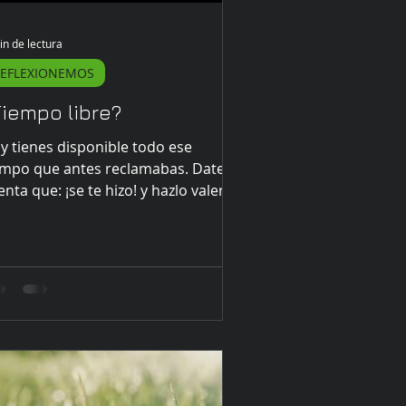
in de lectura
EFLEXIONEMOS
Tiempo libre?
y tienes disponible todo ese
empo que antes reclamabas. Date
nta que: ¡se te hizo! y hazlo valer.
iempolibre #coachingejecutivo...