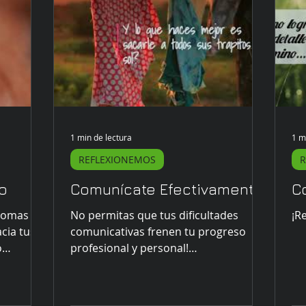
1 min de lectura
1 m
REFLEXIONEMOS
R
o
Comunícate Efectivamente
C
tomas el
No permitas que tus dificultades
¡R
cia tus
comunicativas frenen tu progreso
o
profesional y personal!
es...
#coachingparajovenes
#coachingejecutivo...